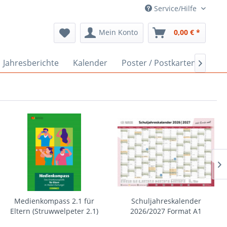
Service/Hilfe
Mein Konto
0,00 € *
Jahresberichte
Kalender
Poster / Postkarten
Info

Medienkompass 2.1 für
Schuljahreskalender
Eltern (Struwwelpeter 2.1)
2026/2027 Format A1