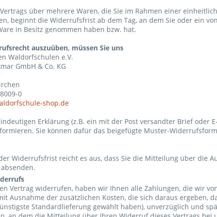
s Vertrags über mehrere Waren, die Sie im Rahmen einer einheitlic
en, beginnt die Widerrufsfrist ab dem Tag, an dem Sie oder ein von
e Ware in Besitz genommen haben bzw. hat.
rufsrecht auszuüben, müssen Sie uns
en Waldorfschulen e.V.
ckmar GmbH & Co. KG
7
irchen
 8009-0
aldorfschule-shop.de
eindeutigen Erklärung (z.B. ein mit der Post versandter Brief oder 
nformieren. Sie können dafür das beigefügte Muster-Widerrufsfor
er Widerrufsfrist reicht es aus, dass Sie die Mitteilung über die 
t absenden.
derrufs
en Vertrag widerrufen, haben wir Ihnen alle Zahlungen, die wir von
mit Ausnahme der zusätzlichen Kosten, die sich daraus ergeben, da
ünstigste Standardlieferung gewählt haben), unverzüglich und sp
n, an dem die Mitteilung über Ihren Widerruf dieses Vertrags bei 