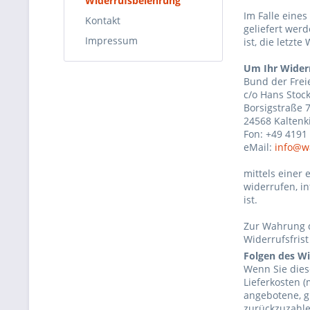
Widerrufsbelehrung
Im Falle eine
Kontakt
geliefert werd
Impressum
ist, die letzt
Um Ihr Wider
Bund der Frei
c/o Hans Sto
Borsigstraße 
24568 Kaltenk
Fon: +49 4191
eMail:
info@w
mittels einer 
widerrufen, i
ist.
Zur Wahrung d
Widerrufsfris
Folgen des Wi
Wenn Sie dies
Lieferkosten (
angebotene, g
zurückzuzahle