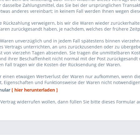
 dasselbe Zahlungsmittel, das Sie bei der ursprünglichen Transakt
etwas anderes vereinbart; in keinem Fall werden Ihnen wegen dies
e Rückzahlung verweigern, bis wir die Waren wieder zurückerhalt
Waren zurückgesandt haben, je nachdem, welches der frühere Zeitpu
 Waren unverzüglich und in jedem Fall spätestens binnen vierzeh
es Vertrags unterrichten, an uns zurückzusenden oder zu übergeben
ist von vierzehn Tagen absenden. Sie tragen die unmittelbaren Ko
nd ihrer Beschaffenheit nicht normal mit der Post zurückgesandt w
en Fall tragen wir die Kosten der Rücksendung der Waren.
r einen etwaigen Wertverlust der Waren nur aufkommen, wenn dies
t, Eigenschaften und Funktionsweise der Waren nicht notwendige
mular
[ hier herunterladen ]
Vertrag widerrufen wollen, dann füllen Sie bitte dieses Formular 