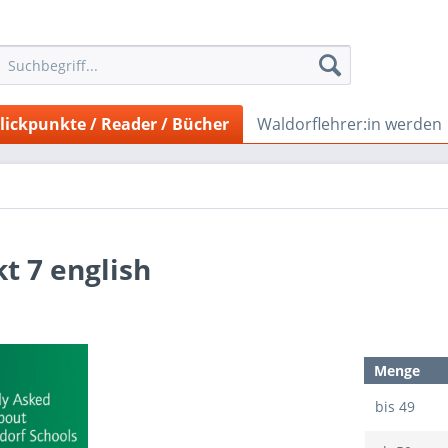
lickpunkte / Reader / Bücher
Waldorflehrer:in werden
kt 7 english
Menge
bis
49