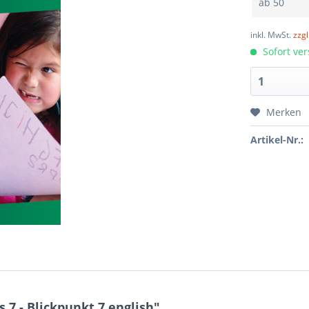
ab
50
inkl. MwSt.
zzg
Sofort ver
Merken
Artikel-Nr.:
7 - Blickpunkt 7 english"