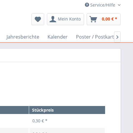
Service/Hilfe
Mein Konto
0,00 € *
Jahresberichte
Kalender
Poster / Postkarten
In

Stückpreis
0,30 € *